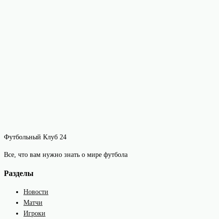
Футбольный Клуб 24
Все, что вам нужно знать о мире футбола
Разделы
Новости
Матчи
Игроки