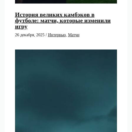
История великих камбэков в
футболе: матчи, которые изменили
игру
26 декабря, 2025
/
Интервью
,
Матчи