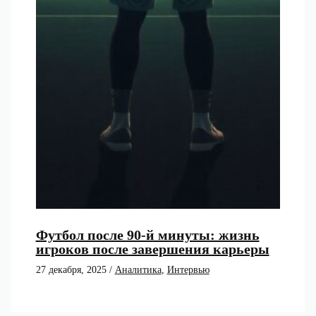
Футбол после 90-й минуты: жизнь
игроков после завершения карьеры
27 декабря, 2025
/
Аналитика
,
Интервью