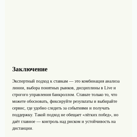
Заключение
Экспертный подход к ставкам — это комбинация анализа
линии, выбора понятных рынков, дисциплины в Live и
строгого управления банкроллом. Ставьте только то, что
можете обосновать, фиксируйте результаты и выбирайте
сервис, где удобно следить за событиями и получать
поддержку. Такой подход не обещает «лёгких побед», но
даёт главное — контроль над риском и устойчивость на
дистанции.