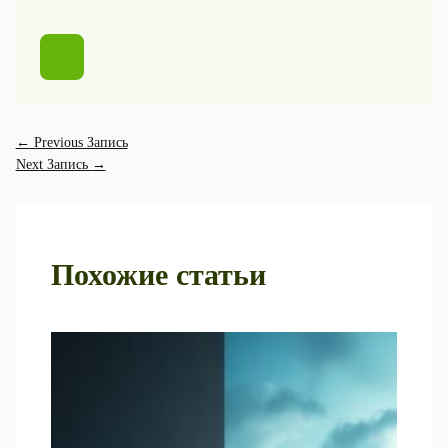
←
Previous Запись
Next Запись
→
Похожие статьи