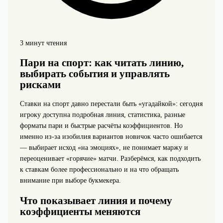
3 минут чтения
Пари на спорт: как читать линию,
выбирать события и управлять
рисками
Ставки на спорт давно перестали быть «угадайкой»: сегодня
игроку доступна подробная линия, статистика, разные
форматы пари и быстрые расчёты коэффициентов. Но
именно из-за изобилия вариантов новичок часто ошибается
— выбирает исход «на эмоциях», не понимает маржу и
переоценивает «горячие» матчи. Разберёмся, как подходить
к ставкам более профессионально и на что обращать
внимание при выборе букмекера.
Что показывает линия и почему
коэффициенты меняются