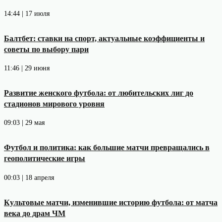
14:44 | 17 июля
Балтбет: ставки на спорт, актуальные коэффициенты и
советы по выбору пари
11:46 | 29 июня
Развитие женского футбола: от любительских лиг до
стадионов мирового уровня
09:03 | 29 мая
Футбол и политика: как большие матчи превращались в
геополитические игры
00:03 | 18 апреля
Культовые матчи, изменившие историю футбола: от матча
века до драм ЧМ