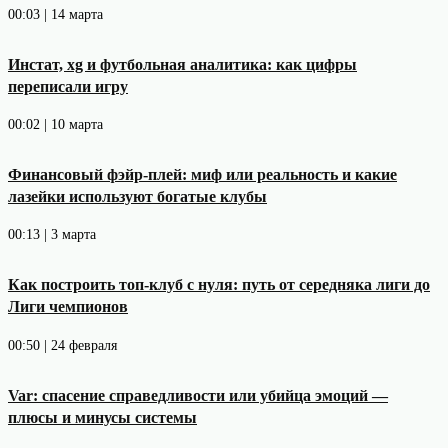
00:03 | 14 марта
Инстат, xg и футбольная аналитика: как цифры
переписали игру
00:02 | 10 марта
Финансовый фэйр‑плей: миф или реальность и какие
лазейки используют богатые клубы
00:13 | 3 марта
Как построить топ‑клуб с нуля: путь от середняка лиги до
Лиги чемпионов
00:50 | 24 февраля
Var: спасение справедливости или убийца эмоций —
плюсы и минусы системы