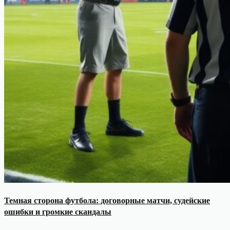
Темная сторона футбола: договорные матчи, судейские
ошибки и громкие скандалы