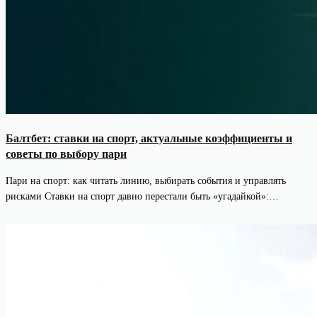
Балтбет: ставки на спорт, актуальные коэффициенты и
советы по выбору пари
Пари на спорт: как читать линию, выбирать события и управлять
рисками Ставки на спорт давно перестали быть «угадайкой»:…