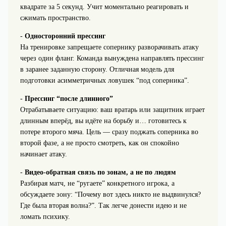
квадрате за 5 секунд. Учит моментально реагировать и
сжимать пространство.
-
Односторонний прессинг
На тренировке запрещаете сопернику разворачивать атаку
через один фланг. Команда вынуждена направлять прессинг
в заранее заданную сторону. Отличная модель для
подготовки асимметричных ловушек “под соперника”.
-
Прессинг “после длинного”
Отрабатываете ситуацию: ваш вратарь или защитник играет
длинным вперёд, вы идёте на борьбу и… готовитесь к
потере второго мяча. Цель — сразу поджать соперника во
второй фазе, а не просто смотреть, как он спокойно
начинает атаку.
-
Видео-обратная связь по зонам, а не по людям
Разбирая матч, не “ругаете” конкретного игрока, а
обсуждаете зону: “Почему вот здесь никто не выдвинулся?
Где была вторая волна?”. Так легче донести идею и не
ломать психику.