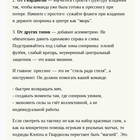
2.
От Гвардиолы
— научитесь строить структуру владения
так, чтобы команда уже была готова к прессингу при
потере. Начните с простого: сужайте фланги при владении
и держите опорника в центре как “якорь”.
3.
От других топов
— добавьте асимметрию. Не
обязательно давить одинаково справа и слева.
Подстраивайтесь под слабые зоны соперника: плохой
фулбек, слабый вратарь, неуверенный центральный
защитник — это ваши мишени.
И главное: прессинг — это не “стиль ради стиля”, а
инструмент. Он должен помогать вашей команде:
- быстрее возвращать мяч,
- создавать моменты там, где соперник уязвим,
- экономить силы за счёт коллективной, а не
индивидуальной работы.
Если смотреть на тактику не как на набор красивых схем, а
как на конкретную помощь игрокам в реальных матчах, то
подходы Клоппа и Гвардиолы перестают быть “магией”. Это