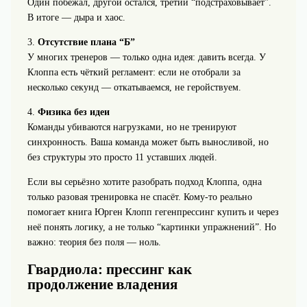
Один побежал, другой остался, третий “подстраховывает”.
В итоге — дыра и хаос.
3.
Отсутствие плана “Б”
У многих тренеров — только одна идея: давить всегда. У
Клоппа есть чёткий регламент: если не отобрали за
несколько секунд — откатываемся, не геройствуем.
4.
Физика без идеи
Команды убиваются нагрузками, но не тренируют
синхронность. Ваша команда может быть выносливой, но
без структуры это просто 11 уставших людей.
Если вы серьёзно хотите разобрать подход Клоппа, одна
только разовая тренировка не спасёт. Кому-то реально
помогает книга Юрген Клопп гегенпрессинг купить и через
неё понять логику, а не только “картинки упражнений”. Но
важно: теория без поля — ноль.
Гвардиола: прессинг как
продолжение владения