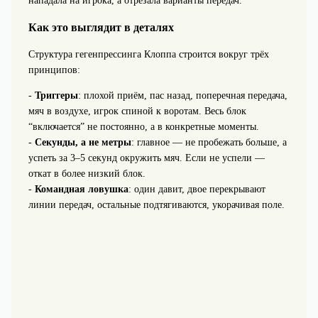
нападала на игрока, а отрезала варианты передач.
Как это выглядит в деталях
Структура гегенпрессинга Клоппа строится вокруг трёх
принципов:
-
Триггеры
: плохой приём, пас назад, поперечная передача,
мяч в воздухе, игрок спиной к воротам. Весь блок
“включается” не постоянно, а в конкретные моменты.
-
Секунды, а не метры
: главное — не пробежать больше, а
успеть за 3–5 секунд окружить мяч. Если не успели —
откат в более низкий блок.
-
Командная ловушка
: один давит, двое перекрывают
линии передач, остальные подтягиваются, укорачивая поле.