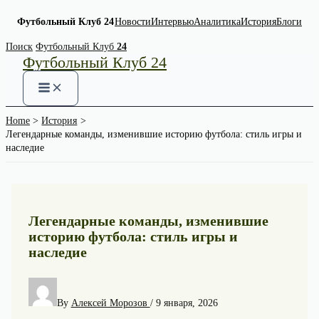
Футбольный Клуб 24
Новости
Интервью
Аналитика
История
Блоги
Skip
Поиск
Футбольный Клуб
24
Футбольный Клуб 24
to
content
Home
История
Легендарные команды, изменившие историю футбола: стиль игры и
наследие
Легендарные команды, изменившие
историю футбола: стиль игры и
наследие
By
Алексей Морозов
/
9 января, 2026