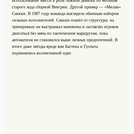
использование Месси в роли ложной девятки по мотивам
старого хода сборной Венгрии. Другой пример — «Милан»
Саккни. В 1987 году команда выглядела обычным набором
сильных исполнителей. Саккни пошёл от структуры: на
тренировках он выстраивал манекены и заставлял игроков
двигаться без мяча по тактическим маршрутам, пока
автоматизм не становился выше личных предпочтений. В
итоге даже звёзды вроде ван Бастена и Гуллита
подчинялись коллективной идее.