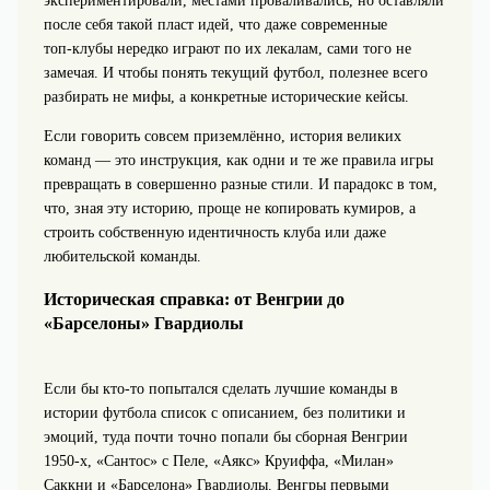
экспериментировали, местами проваливались, но оставляли
после себя такой пласт идей, что даже современные
топ‑клубы нередко играют по их лекалам, сами того не
замечая. И чтобы понять текущий футбол, полезнее всего
разбирать не мифы, а конкретные исторические кейсы.
Если говорить совсем приземлённо, история великих
команд — это инструкция, как одни и те же правила игры
превращать в совершенно разные стили. И парадокс в том,
что, зная эту историю, проще не копировать кумиров, а
строить собственную идентичность клуба или даже
любительской команды.
Историческая справка: от Венгрии до
«Барселоны» Гвардиолы
Если бы кто‑то попытался сделать лучшие команды в
истории футбола список с описанием, без политики и
эмоций, туда почти точно попали бы сборная Венгрии
1950‑х, «Сантос» с Пеле, «Аякс» Круиффа, «Милан»
Саккни и «Барселона» Гвардиолы. Венгры первыми