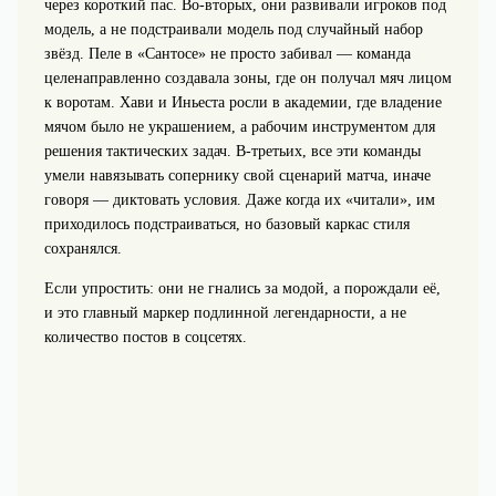
через короткий пас. Во‑вторых, они развивали игроков под
модель, а не подстраивали модель под случайный набор
звёзд. Пеле в «Сантосе» не просто забивал — команда
целенаправленно создавала зоны, где он получал мяч лицом
к воротам. Хави и Иньеста росли в академии, где владение
мячом было не украшением, а рабочим инструментом для
решения тактических задач. В‑третьих, все эти команды
умели навязывать сопернику свой сценарий матча, иначе
говоря — диктовать условия. Даже когда их «читали», им
приходилось подстраиваться, но базовый каркас стиля
сохранялся.
Если упростить: они не гнались за модой, а порождали её,
и это главный маркер подлинной легендарности, а не
количество постов в соцсетях.