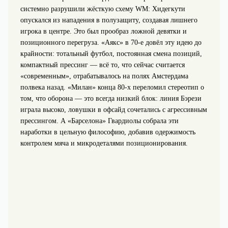
системно разрушили жёсткую схему WM: Хидегкути
опускался из нападения в полузащиту, создавая лишнего
игрока в центре. Это был прообраз ложной девятки и
позиционного перегруза. «Аякс» в 70‑е довёл эту идею до
крайности: тотальный футбол, постоянная смена позиций,
компактный прессинг — всё то, что сейчас считается
«современным», отрабатывалось на полях Амстердама
полвека назад. «Милан» конца 80‑х переломил стереотип о
том, что оборона — это всегда низкий блок: линия Бэрези
играла высоко, ловушки в офсайд сочетались с агрессивным
прессингом. А «Барселона» Гвардиолы собрала эти
наработки в цельную философию, добавив одержимость
контролем мяча и микродеталями позиционирования.