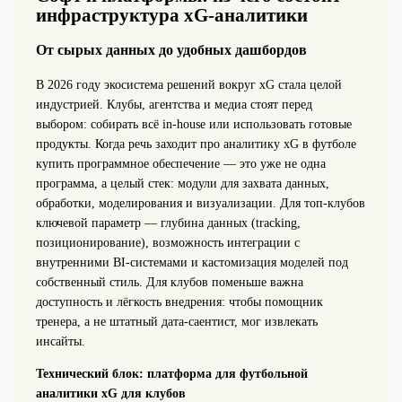
инфраструктура xG‑аналитики
От сырых данных до удобных дашбордов
В 2026 году экосистема решений вокруг xG стала целой
индустрией. Клубы, агентства и медиа стоят перед
выбором: собирать всё in‑house или использовать готовые
продукты. Когда речь заходит про аналитику xG в футболе
купить программное обеспечение — это уже не одна
программа, а целый стек: модули для захвата данных,
обработки, моделирования и визуализации. Для топ‑клубов
ключевой параметр — глубина данных (tracking,
позиционирование), возможность интеграции с
внутренними BI‑системами и кастомизация моделей под
собственный стиль. Для клубов поменьше важна
доступность и лёгкость внедрения: чтобы помощник
тренера, а не штатный дата‑саентист, мог извлекать
инсайты.
Технический блок: платформа для футбольной
аналитики xG для клубов