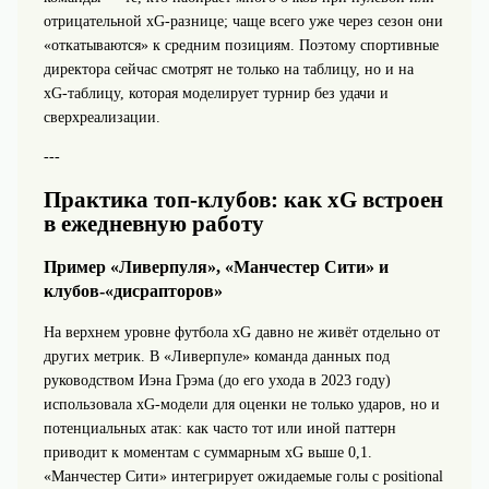
отрицательной xG‑разнице; чаще всего уже через сезон они
«откатываются» к средним позициям. Поэтому спортивные
директора сейчас смотрят не только на таблицу, но и на
xG‑таблицу, которая моделирует турнир без удачи и
сверхреализации.
---
Практика топ‑клубов: как xG встроен
в ежедневную работу
Пример «Ливерпуля», «Манчестер Сити» и
клубов‑«дисрапторов»
На верхнем уровне футбола xG давно не живёт отдельно от
других метрик. В «Ливерпуле» команда данных под
руководством Иэна Грэма (до его ухода в 2023 году)
использовала xG‑модели для оценки не только ударов, но и
потенциальных атак: как часто тот или иной паттерн
приводит к моментам с суммарным xG выше 0,1.
«Манчестер Сити» интегрирует ожидаемые голы с positional