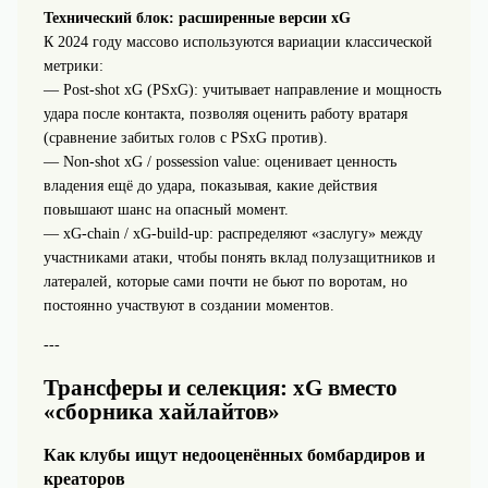
Технический блок: расширенные версии xG
К 2024 году массово используются вариации классической
метрики:
— Post‑shot xG (PSxG): учитывает направление и мощность
удара после контакта, позволяя оценить работу вратаря
(сравнение забитых голов с PSxG против).
— Non‑shot xG / possession value: оценивает ценность
владения ещё до удара, показывая, какие действия
повышают шанс на опасный момент.
— xG‑chain / xG‑build‑up: распределяют «заслугу» между
участниками атаки, чтобы понять вклад полузащитников и
латералей, которые сами почти не бьют по воротам, но
постоянно участвуют в создании моментов.
---
Трансферы и селекция: xG вместо
«сборника хайлайтов»
Как клубы ищут недооценённых бомбардиров и
креаторов