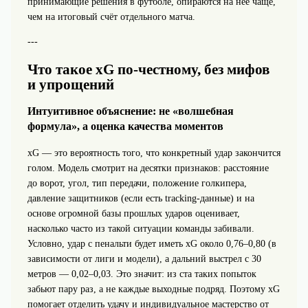
принимающие решения в футболе, опираются на неё чаще,
чем на итоговый счёт отдельного матча.
---
Что такое xG по‑честному, без мифов
и упрощений
Интуитивное объяснение: не «волшебная
формула», а оценка качества моментов
xG — это вероятность того, что конкретный удар закончится
голом. Модель смотрит на десятки признаков: расстояние
до ворот, угол, тип передачи, положение голкипера,
давление защитников (если есть tracking‑данные) и на
основе огромной базы прошлых ударов оценивает,
насколько часто из такой ситуации команды забивали.
Условно, удар с пенальти будет иметь xG около 0,76–0,80 (в
зависимости от лиги и модели), а дальний выстрел с 30
метров — 0,02–0,03. Это значит: из ста таких попыток
забьют пару раз, а не каждые выходные подряд. Поэтому xG
помогает отделить удачу и индивидуальное мастерство от