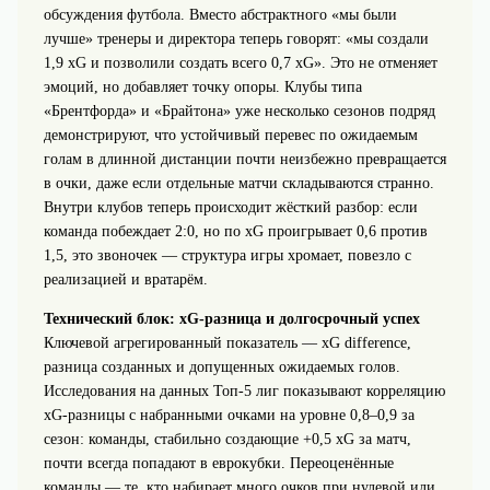
обсуждения футбола. Вместо абстрактного «мы были
лучше» тренеры и директора теперь говорят: «мы создали
1,9 xG и позволили создать всего 0,7 xG». Это не отменяет
эмоций, но добавляет точку опоры. Клубы типа
«Брентфорда» и «Брайтона» уже несколько сезонов подряд
демонстрируют, что устойчивый перевес по ожидаемым
голам в длинной дистанции почти неизбежно превращается
в очки, даже если отдельные матчи складываются странно.
Внутри клубов теперь происходит жёсткий разбор: если
команда побеждает 2:0, но по xG проигрывает 0,6 против
1,5, это звоночек — структура игры хромает, повезло с
реализацией и вратарём.
Технический блок: xG‑разница и долгосрочный успех
Ключевой агрегированный показатель — xG difference,
разница созданных и допущенных ожидаемых голов.
Исследования на данных Топ‑5 лиг показывают корреляцию
xG‑разницы с набранными очками на уровне 0,8–0,9 за
сезон: команды, стабильно создающие +0,5 xG за матч,
почти всегда попадают в еврокубки. Переоценённые
команды — те, кто набирает много очков при нулевой или