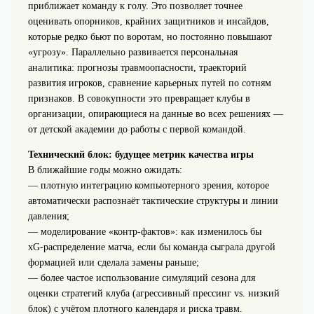
приближает команду к голу. Это позволяет точнее
оценивать опорников, крайних защитников и инсайдов,
которые редко бьют по воротам, но постоянно повышают
«угрозу». Параллельно развивается персональная
аналитика: прогнозы травмоопасности, траекторий
развития игроков, сравнение карьерных путей по сотням
признаков. В совокупности это превращает клубы в
организации, опирающиеся на данные во всех решениях —
от детской академии до работы с первой командой.
Технический блок: будущее метрик качества игры
В ближайшие годы можно ожидать:
— плотную интеграцию компьютерного зрения, которое
автоматически распознаёт тактические структуры и линии
давления;
— моделирование «контр‑фактов»: как изменилось бы
xG‑распределение матча, если бы команда сыграла другой
формацией или сделала замены раньше;
— более частое использование симуляций сезона для
оценки стратегий клуба (агрессивный прессинг vs. низкий
блок) с учётом плотного календаря и риска травм.