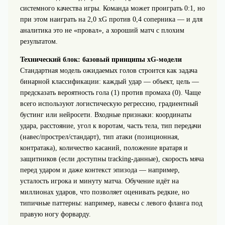
системного качества игры. Команда может проиграть 0:1, но
при этом наиграть на 2,0 xG против 0,4 соперника — и для
аналитика это не «провал», а хороший матч с плохим
результатом.
Технический блок: базовый принципы xG‑модели
Стандартная модель ожидаемых голов строится как задача
бинарной классификации: каждый удар — объект, цель —
предсказать вероятность гола (1) против промаха (0). Чаще
всего используют логистическую регрессию, градиентный
бустинг или нейросети. Входные признаки: координаты
удара, расстояние, угол к воротам, часть тела, тип передачи
(навес/прострел/стандарт), тип атаки (позиционная,
контратака), количество касаний, положение вратаря и
защитников (если доступны tracking‑данные), скорость мяча
перед ударом и даже контекст эпизода — например,
усталость игрока и минуту матча. Обучение идёт на
миллионах ударов, что позволяет оценивать редкие, но
типичные паттерны: например, навесы с левого фланга под
правую ногу форварду.