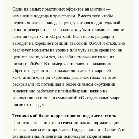
Один из самых практичных эффектов аналитики —
изменение подхода к трансферам. Вместо того чтобы
переплачивать за нападающего, у которого один удачный
сезон и невероятная реализация, клубы отсеивают влияние
везения через xG и xG per shot. Если игрок регулярно
выходит на хорошие позиции (высокий xG/90) и стабильно
реализует моменты на уровне или чуть выше среднего, он
ценится выше, чем тот, кто забил столько же голов из
низкого объёма. В пример часто ставят нападающих
«Брентфорда», которых находили в лигах с хорошей
xG‑статистикой при скромных реальных голах и потом
раскрывали их потенциал в более сильном окружении.
Аналогично работают с плеймейкерами: важно не
количество ассистов, а суммарный xG создаваемых ударов
после их передач.
Технический блок: корректировки под лигу и стиль
При использовании xG в селекции важна нормализация:
голевые шансы во второй лиге Нидерландов и в Серии A не
эквивалентны. Аналитики используют скоринговые