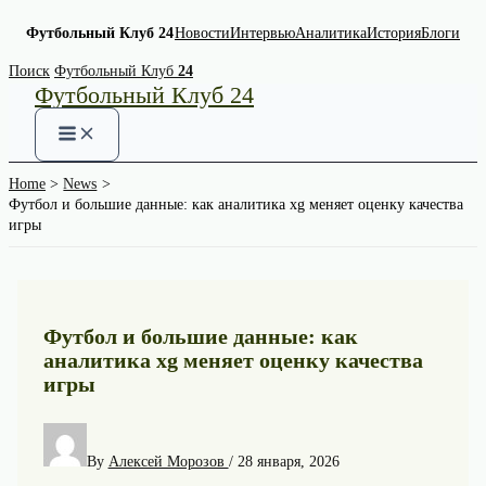
Футбольный Клуб 24
Новости
Интервью
Аналитика
История
Блоги
Skip
Поиск
Футбольный Клуб
24
Футбольный Клуб 24
to
content
Home
News
Футбол и большие данные: как аналитика xg меняет оценку качества
игры
Футбол и большие данные: как
аналитика xg меняет оценку качества
игры
By
Алексей Морозов
/
28 января, 2026