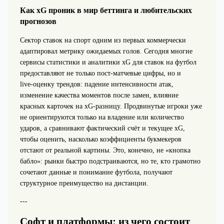
Как xG проник в мир беттинга и любительских
прогнозов
Сектор ставок на спорт одним из первых коммерчески
адаптировал метрику ожидаемых голов. Сегодня многие
сервисы статистики и аналитики xG для ставок на футбол
предоставляют не только пост‑матчевые цифры, но и
live‑оценку трендов: падение интенсивности атак,
изменение качества моментов после замен, влияние
красных карточек на xG‑разницу. Продвинутые игроки уже
не ориентируются только на владение или количество
ударов, а сравнивают фактический счёт и текущее xG,
чтобы оценить, насколько коэффициенты букмекеров
отстают от реальной картины. Это, конечно, не «кнопка
бабло»: рынки быстро подстраиваются, но те, кто грамотно
сочетают данные и понимание футбола, получают
структурное преимущество на дистанции.
---
Софт и платформы: из чего состоит