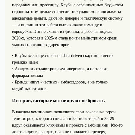
передачам или прессингу. Клубы с ограниченным бюджетом
строят на этом целые стратегии: покупают «невидимых» за
адекватные деньги, дают им доверие и тактическую систему
— и внезапно эти ребята вытаскивают команду в
еврокубки. Это не сказки из фильма, а рабочая модель
2020‑х, которая в 2025‑м стала почти мейнстримом среди
умных спортивных директоров.
• Клубы все чаще ставят на data-driven скаутинг вместо
громких имен
• Академии создают роли «универсала», а не только
форварда‑звезды
• Бренды ищут «честных» амбассадоров, а не только
медийных титанов
Истории, которые мотивируют не бросать
В каждом чемпионате появляются свои локальные герои
тени: игрок, которого списали в 23, но который в 28‑29
вдруг оказывается ключевым в проекте с амбициями. Кто‑то
долго сидит в арендах, пока не попадает к тренеру,