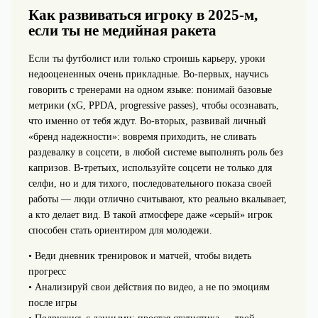
Как развиваться игроку в 2025‑м,
если ты не медийная ракета
Если ты футболист или только строишь карьеру, уроки
недооцененных очень прикладные. Во‑первых, научись
говорить с тренерами на одном языке: понимай базовые
метрики (xG, PPDA, progressive passes), чтобы осознавать,
что именно от тебя ждут. Во‑вторых, развивай личный
«бренд надежности»: вовремя приходить, не сливать
раздевалку в соцсети, в любой системе выполнять роль без
капризов. В‑третьих, используйте соцсети не только для
селфи, но и для тихого, последовательного показа своей
работы — люди отлично считывают, кто реально вкалывает,
а кто делает вид. В такой атмосфере даже «серый» игрок
способен стать ориентиром для молодежи.
• Веди дневник тренировок и матчей, чтобы видеть
прогресс
• Анализируй свои действия по видео, а не по эмоциям
после игры